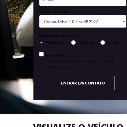
Versão escolhida
Preferência de contato:
Whatsapp
Telefone
Email
Li e aceito a
Política de Privacidade
e
concordo em receber comunicações da
concessionária.
ENTRAR EM CONTATO