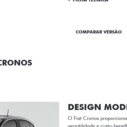
ENTRAR EM CONTATO
COMPARAR VERSÃO
 CRONOS
ORMANCE
SEGURANÇA
ACESSÓRIOS
SER
RODAS DE LI
As rodas de liga leve com
diamantado elevam o estil