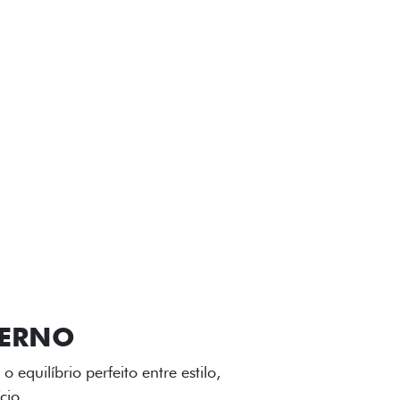
VIÇOS
FIAT + SEM PARAR
GA-LEVE
 desenho dinâmico e acabamento
o do Fiat Cronos, trazendo mais