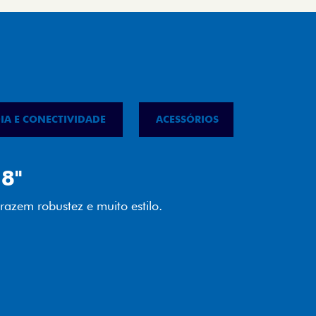
IA E CONECTIVIDADE
ACESSÓRIOS
IPVA
LED
almente em LED garante melhor
ilidade e mais economia para você.