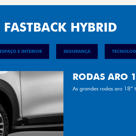
 FASTBACK HYBRID
ESPAÇO E INTERIOR
SEGURANÇA
TECNOLOG
FAROL FULL 
Tecnologia dos faróis tot
luminosidade, maior durab