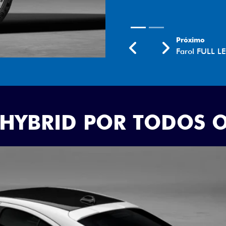
Próximo
Previous
Next
Rodas aro 18
 HYBRID POR TODOS 