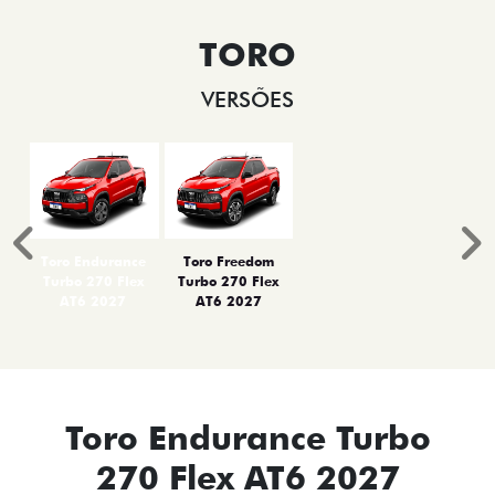
TORO
VERSÕES
Anterior
P
Toro Endurance
Toro Freedom
Turbo 270 Flex
Turbo 270 Flex
AT6 2027
AT6 2027
Toro Endurance Turbo
270 Flex AT6 2027