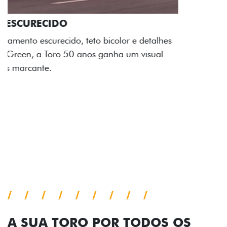
ADESIVOS ESTILIZADOS
Os adesivos aplicados no capô e nas laterais
reforçam a identidade única dessa edição para lá de
comemorativa.
Próximo
Previous
Next
Tecnologia de série
A SUA TORO POR TODOS OS
ÂNGULOS