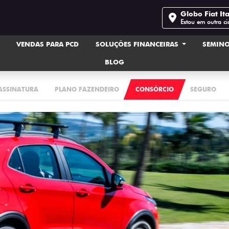
Globo Fiat Ita
Estou em outra c
VENDAS PARA PCD
SOLUÇÕES FINANCEIRAS
SEMIN
BLOG
 ASSINATURA
PLANO FAZENDEIRO
CONSÓRCIO
SEGURO