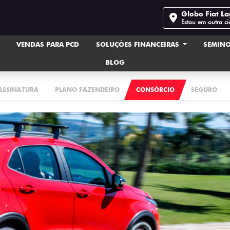
Globo Fiat L
Estou em outra c
VENDAS PARA PCD
SOLUÇÕES FINANCEIRAS
SEMIN
BLOG
 ASSINATURA
PLANO FAZENDEIRO
CONSÓRCIO
SEGURO