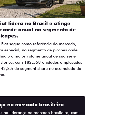
iat lidera no Brasil e atinge
ecorde anual no segmento de
icapes.
 Fiat segue como referência do mercado,
m especial, no segmento de picapes onde
tingiu o maior volume anual de sua série
istórica, com 182.558 unidades emplacadas
 42,8% de segment share no acumulado do
no.
ça no mercado brasileiro
s na liderança no mercado brasileiro, com