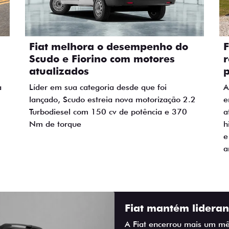
Fiat melhora o desempenho do
F
Scudo e Fiorino com motores
r
atualizados
p
a
Líder em sua categoria desde que foi
A
lançado, Scudo estreia nova motorização 2.2
e
Turbodiesel com 150 cv de potência e 370
a
Nm de torque
h
e
a
Fiat mantém lideran
A Fiat encerrou mais um mê