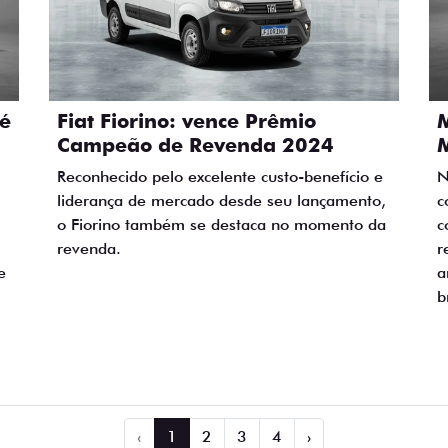
 é
Fiat Fiorino: vence Prêmio
Campeão de Revenda 2024
Reconhecido pelo excelente custo-benefício e
N
liderança de mercado desde seu lançamento,
c
o Fiorino também se destaca no momento da
c
revenda.
r
e
a
b
‹
1
2
3
4
›