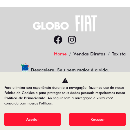
Home
Vendas Diretas
Taxista
Desacelere. Seu bem maior é a vida.
Para otimizar sua experiência durante a navegação, fazemos uso de nossa
Política de Cookies e para proteger seus dados pessoais respeitamos nossa
GLOBO PLANALTO COM. DE VEICULOS LTDA
Política de Privacidade
. Ao seguir com a navegação e visita você
concorda com nossas Políticas.
47.238.029/0001-70
Aceitar
Recusar
Desenvolvido pela DEALERSPACE ® Direitos Reservados.