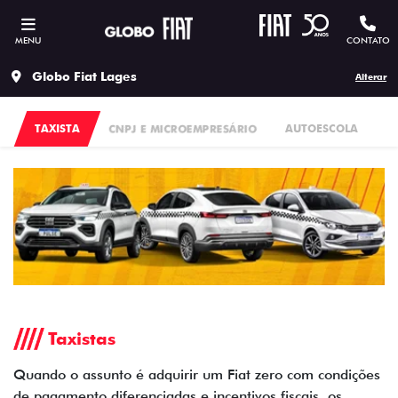
MENU
CONTATO
Globo Fiat Lages
Alterar
TAXISTA
CNPJ E MICROEMPRESÁRIO
AUTOESCOLA
P
Taxistas
Quando o assunto é adquirir um Fiat zero com condições
de pagamento diferenciadas e incentivos fiscais, os