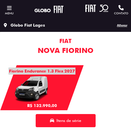
MENU
CONTATO
Globo Fiat Lages
Alterar
FIAT
NOVA FIORINO
Fiorino Endurance 1.3 Flex 2027
R$ 132.990,00
Itens de série