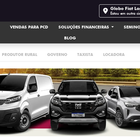
Globo Fiat L
Estou em outra c
VENDAS PARA PCD
SOLUÇÕES FINANCEIRAS
SEMIN
BLOG
PRODUTOR RURAL
GOVERNO
TAXISTA
LOCADORA