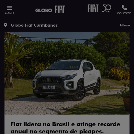
MENU
CONTATO
Globo Fiat Curitibanos
Alterar
Fiat lidera no Brasil e atinge recorde
anual no segmento de picapes.