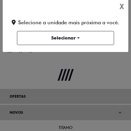
X
unidades vendidas, e a Ducato em terceiro lugar, com
442 unidades emplacadas, que representa o maior
volume do modelo no ano.
Selecione a unidade mais próxima a você.
Compartilhe esse artigo nas redes sociais:
Selecionar
OFERTAS
NOVOS
TITANO