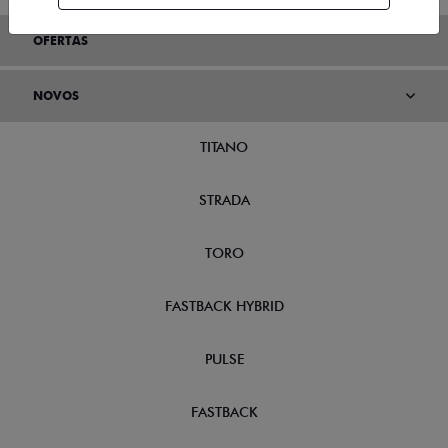
OFERTAS
NOVOS
TITANO
STRADA
TORO
FASTBACK HYBRID
PULSE
FASTBACK