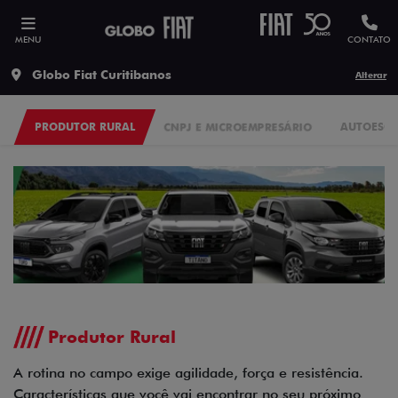
MENU
CONTATO
Globo Fiat Curitibanos
Alterar
PRODUTOR RURAL
CNPJ E MICROEMPRESÁRIO
AUTOESC
Produtor Rural
A rotina no campo exige agilidade, força e resistência.
Características que você vai encontrar no seu próximo