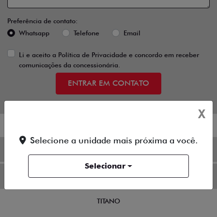
Preferência de contato:
Whatsapp
Telefone
Email
Li e aceito a
Política de Privacidade
e concordo em receber
comunicações da concessionária.
ENTRAR EM CONTATO
X
Selecione a unidade mais próxima a você.
OFERTAS
Selecionar
NOVOS
TITANO