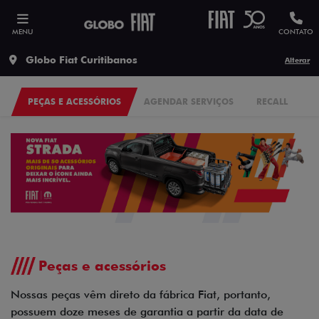
MENU
CONTATO
Globo Fiat Curitibanos
Alterar
PEÇAS E ACESSÓRIOS
AGENDAR SERVIÇOS
RECALL
Peças e acessórios
Nossas peças vêm direto da fábrica Fiat, portanto,
possuem doze meses de garantia a partir da data de