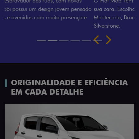
O Fiat Mobi tem sempre uma opção de cor que é a
sua cara. Escolha entre o Preto Vulcano, Vermelho
Montecarlo, Branco Banchisa, Prata Bari e Cinza
Silverstone.
Próximo
Previous
Next
Rodas de liga leve
ORIGINALIDADE E EFICIÊNCIA
EM CADA DETALHE