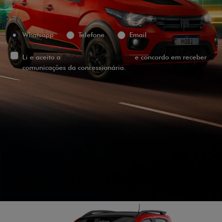
Preferência de contato:
Whatsapp
Telefone
Email
Li e aceito a
Política de Privacidade
e concordo em receber
comunicações da concessionária.
ENTRAR EM CONTATO
VISUALIZE O
VEÍCULO EM
360°