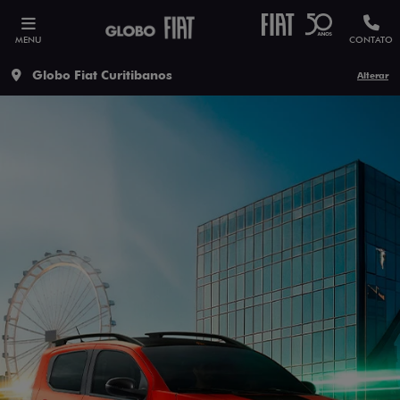
MENU
CONTATO
Globo Fiat Curitibanos
Alterar
ESTOU INTERESSADO
Versão escolhida