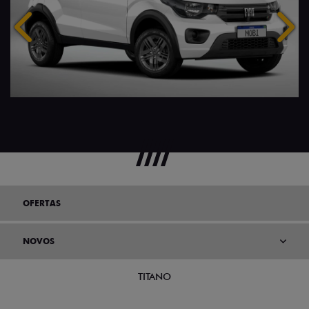
Anterior
Próx
OFERTAS
NOVOS
TITANO