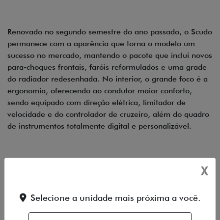
Renovado no segundo semestre do ano passado, o Scudo
permanece com a aparência que torna o modelo um
sucesso no mercado, mantendo o pacote que inclui novos
para-choques frontais, faróis reformulados e uma grade
do radiador redesenhada. No interior, o grande foco é a
ergonomia, oferecendo ao condutor maior conforto,
sendo equipado com direção elétrica, limitador de
velocidade e do controlador de cruzeiro, além do quadro
de instrumentos totalmente digital e personalizável.
O Fiat Scudo estará em breve nas concessionárias com
X
as opções Cargo e Multi.
Selecione a unidade mais próxima a você.