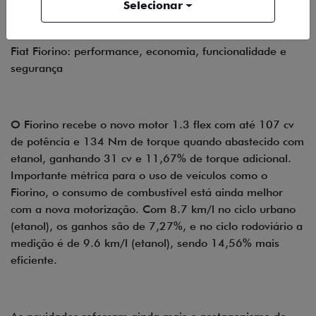
Selecionar
Fiat Fiorino: performance, economia, funcionalidade e
segurança
O Fiorino recebe o novo motor 1.3 flex com até 107 cv
de potência e 134 Nm de torque quando abastecido com
etanol, ganhando 31 cv e 11,67% de torque adicional.
Importante métrica para o uso de veículos como o
Fiorino, o consumo de combustível está ainda melhor
com a nova motorização. Com 8.7 km/l no ciclo urbano
(etanol), os ganhos são de 7,27%, e no ciclo rodoviário a
medição é de 9.6 km/l (etanol), sendo 14,56% mais
eficiente.