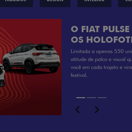
VISUAL COM 
Se liga no que compõe a ide
numerada, adesivo lateral 
a exclusividade, enquanto o
rodas de liga-leve aro 16”
com ainda mais estilo.
Previous
Next
seu ritmo