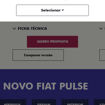
AIRBAGS (4) - FRONTAL (2), TÓRAX E CABEÇA (2)
A PARTIR DE R$ 103.990,00
A P
Selecionar
+ VER MAIS ITENS DE SÉRIE
+
FICHA TÉCNICA
QUERO PROPOSTA
Comparar versão
 NOVO FIAT PULSE
HÍBRIDOS
DESIGN
INTERIOR
CO