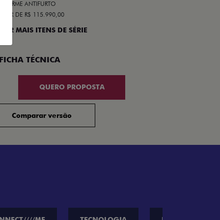
ALARME ANTIFURTO
ARTIR DE R$ 115.990,00
 VER MAIS ITENS DE SÉRIE
Compar
FICHA TÉCNICA
QUERO PROPOSTA
Comparar versão
NNECT////ME
TECNOLOGIA
PERFORMANCE