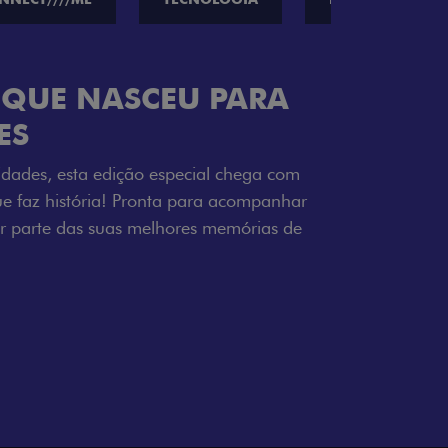
ENERGIA LOLLABR
ntidade exclusiva do festival: série
LollaBR e a soleira temática que reforçam
s detalhes escurecidos, o teto bicolor e as
 em preto brilhante completam o visual