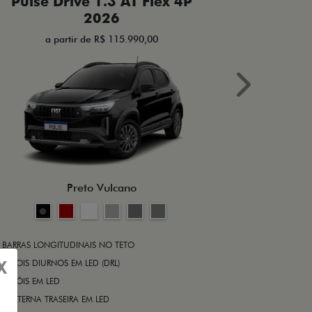
Pulse Drive 1.3 AT Flex 4P
Pulse 
2026
a partir de R$ 115.990,00
a 
Next
BRAKE-LIGHT
BARRAS LONG
RODA DE LIGA
Preto Vulcano
ALARME ANT
ASR (CONTRO
A PARTIR DE R$ 1
+ VER MAIS I
BARRAS LONGITUDINAIS NO TETO
X
FAROIS DIURNOS EM LED (DRL)
FARÓIS EM LED
FICHA TÉ
LANTERNA TRASEIRA EM LED