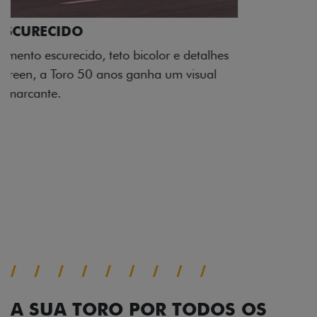
ADESIVOS ESTILIZADOS
Os adesivos aplicados no capô e nas laterais
reforçam a identidade única dessa edição para lá de
comemorativa.
Próximo
Previous
Next
Tecnologia de série
A SUA TORO POR TODOS OS
ÂNGULOS