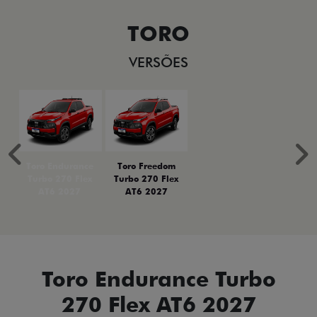
TORO
VERSÕES
Anterior
P
Toro Endurance
Toro Freedom
Turbo 270 Flex
Turbo 270 Flex
AT6 2027
AT6 2027
Toro Endurance Turbo
270 Flex AT6 2027