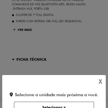
COMANDOS DE VOZ BLUETOOTH,MP3, RÁDIO AM/FM
,ENTRADA AUX, PORTA USB
CLUSTER DE 7" FULL DIGITAL
FAROIS COM SISTEMA DRL FULL LED SEQUENCIAL
VER MAIS
FICHA TÉCNICA
ENTRAR EM CONTATO
X
COMPARAR VERSÃO
Selecione a unidade mais próxima a você.
Selecionar