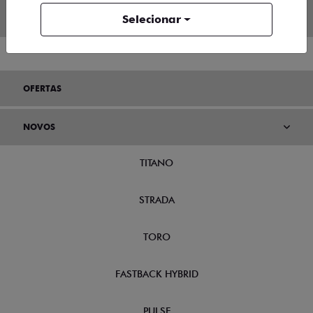
Selecionar
OFERTAS
NOVOS
TITANO
STRADA
TORO
FASTBACK HYBRID
PULSE