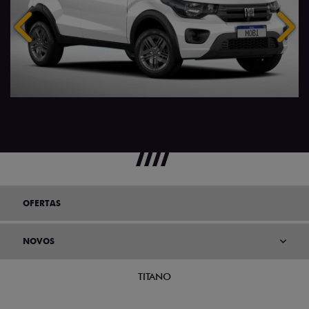
Anterior
Próx
OFERTAS
NOVOS
TITANO