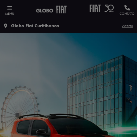
MENU
CONTATO
Globo Fiat Curitibanos
Alterar
ESTOU INTERESSADO
Versão escolhida