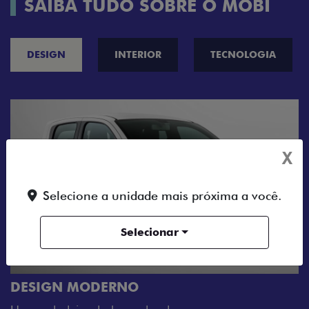
SAIBA TUDO SOBRE O MOBI
DESIGN
INTERIOR
TECNOLOGIA
X
Selecione a unidade mais próxima a você.
Selecionar
CINCO OPÇÕES DE CORES
O Fiat Mobi tem sempre uma opção de cor que
sua cara. Escolha entre o Preto Vulcano, Verme