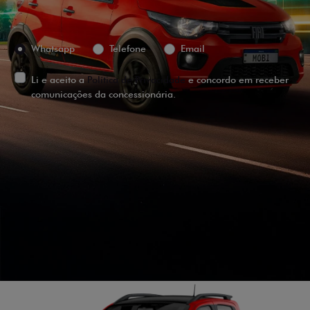
Preferência de contato:
Whatsapp
Telefone
Email
Li e aceito a
Política de Privacidade
e concordo em receber
comunicações da concessionária.
ENTRAR EM CONTATO
VISUALIZE O
VEÍCULO EM
360°