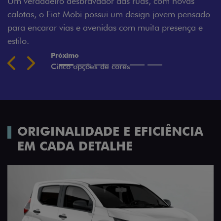
 novas
Montecarlo, Branco Banchisa, Prata Bari e Cin
em pensado
Silverstone.
esença e
Previous
Next
ORIGINALIDADE E EFICIÊNCIA
EM CADA DETALHE