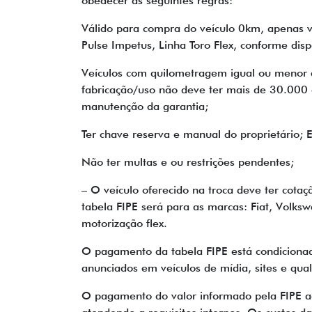
obedecer às seguintes regras:
Válido para compra do veículo 0km, apenas v
Pulse Impetus, Linha Toro Flex, conforme di
Veículos com quilometragem igual ou menor q
fabricação/uso não deve ter mais de 30.000 q
manutenção da garantia;
Ter chave reserva e manual do proprietário; 
Não ter multas e ou restrições pendentes;
– O veículo oferecido na troca deve ter cota
tabela FIPE será para as marcas: Fiat, Volks
motorização flex.
O pagamento da tabela FIPE está condicionad
anunciados em veículos de mídia, sites e qu
O pagamento do valor informado pela FIPE aco