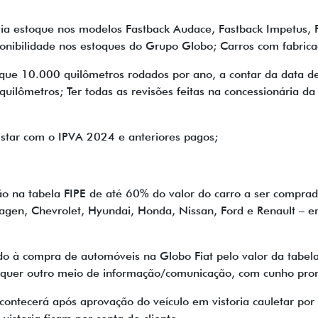
ia estoque nos modelos Fastback Audace, Fastback Impetus, F
sponibilidade nos estoques do Grupo Globo; Carros com fabri
ue 10.000 quilômetros rodados por ano, a contar da data de 
uilômetros; Ter todas as revisões feitas na concessionária da
Estar com o IPVA 2024 e anteriores pagos;
ção na tabela FIPE de até 60% do valor do carro a ser compra
wagen, Chevrolet, Hyundai, Honda, Nissan, Ford e Renault – 
o à compra de automóveis na Globo Fiat pelo valor da tabela 
alquer outro meio de informação/comunicação, com cunho pro
ntecerá após aprovação do veículo em vistoria cauletar por 