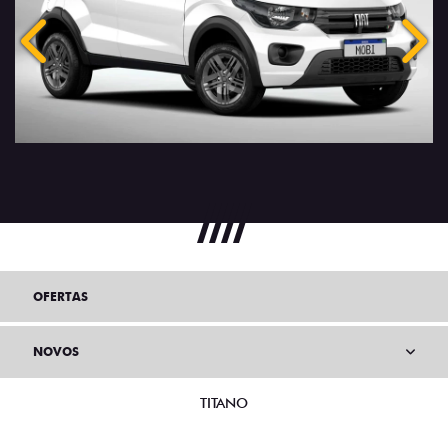
Anterior
Próx
OFERTAS
NOVOS
TITANO