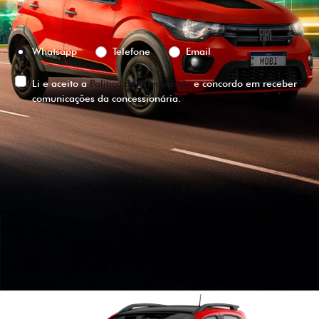
Preferência de contato:
Whatsapp
Telefone
Email
Li e aceito a
Política de Privacidade
e concordo em receber
comunicações da concessionária.
ENTRAR EM CONTATO
VISUALIZE O
VEÍCULO EM
360°