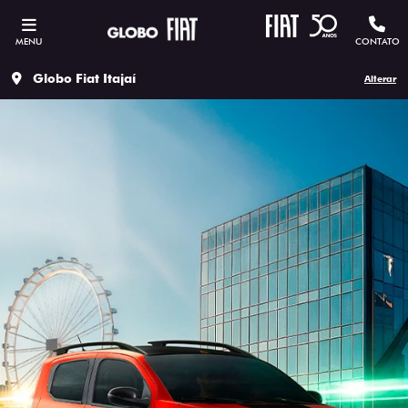
MENU
CONTATO
Globo Fiat Itajaí
Alterar
ESTOU INTERESSADO
Versão escolhida