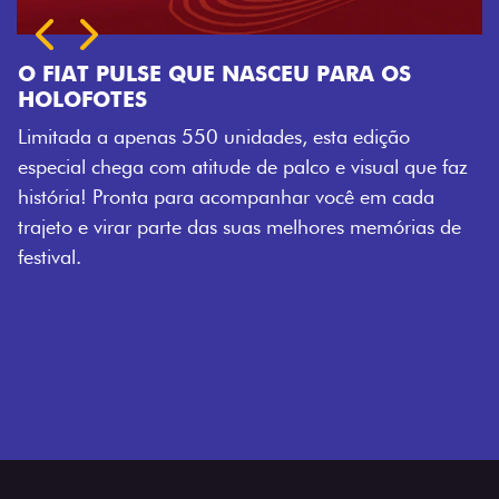
S
o
 que faz
cada
rias de