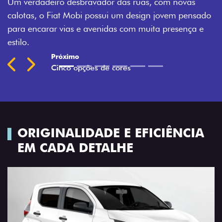
vas
Montecarlo, Branco Banchisa, Prata Bari e Cinza
pensado
Silverstone.
nça e
Previous
Next
ORIGINALIDADE E EFICIÊNCIA
EM CADA DETALHE