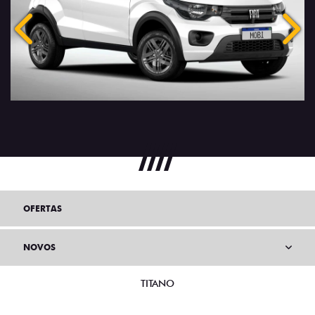
Anterior
Próx
OFERTAS
NOVOS
TITANO