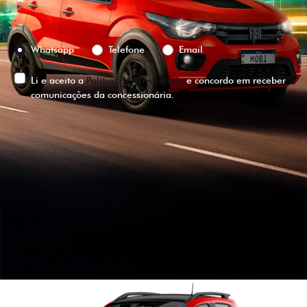
Preferência de contato:
Whatsapp
Telefone
Email
Li e aceito a
Política de Privacidade
e concordo em receber
comunicações da concessionária.
ENTRAR EM CONTATO
VISUALIZE O
VEÍCULO EM
360°