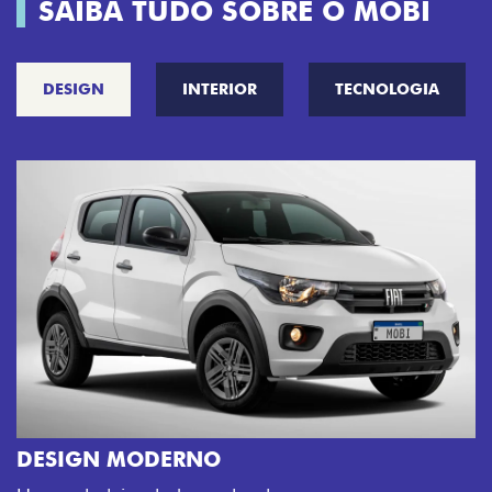
SAIBA TUDO SOBRE O MOBI
DESIGN
INTERIOR
TECNOLOGIA
CINCO OPÇÕES DE CORES
O Fiat Mobi tem sempre uma opção de cor que é 
sua cara. Escolha entre o Preto Vulcano, Vermelho