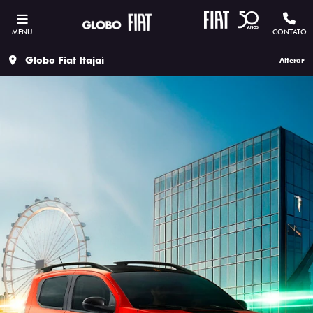
MENU
CONTATO
Globo Fiat Itajaí
Alterar
ESTOU INTERESSADO
Versão escolhida