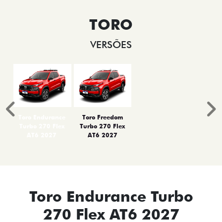
TORO
VERSÕES
Anterior
P
Toro Endurance
Toro Freedom
Turbo 270 Flex
Turbo 270 Flex
AT6 2027
AT6 2027
Toro Endurance Turbo
270 Flex AT6 2027