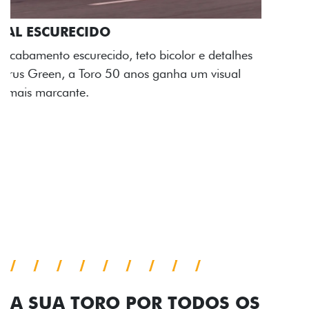
ADESIVOS ESTILIZADOS
Os adesivos aplicados no capô e nas laterais
reforçam a identidade única dessa edição para lá de
comemorativa.
Próximo
Previous
Next
Tecnologia de série
A SUA TORO POR TODOS OS
ÂNGULOS