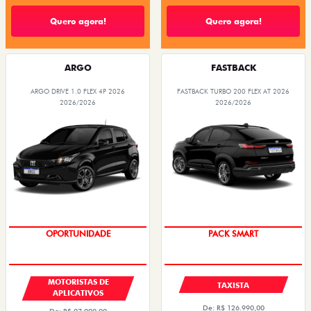
Quero agora!
Quero agora!
ARGO
FASTBACK
ARGO DRIVE 1.0 FLEX 4P 2026
FASTBACK TURBO 200 FLEX AT 2026
2026/2026
2026/2026
OPORTUNIDADE
PACK SMART
MOTORISTAS DE
TAXISTA
APLICATIVOS
De: R$ 126.990,00