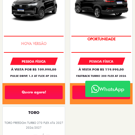
PREÇO IMPERDÍVEL
OPORTUNIDADE
PESSOA FÍSICA
PESSOA FÍSICA
À VISTA POR R$ 109.990,00
À VISTA POR R$ 119.990,00
PULSE DRIVE 1.3 AT FLEX 4P 2026
FASTBACK TURBO 200 FLEX AT 2026
WhatsApp
Quero agora!
Quero agora!
TORO
TORO FREEDOM TURBO 270 FLEX AT6 2027
2026/2027