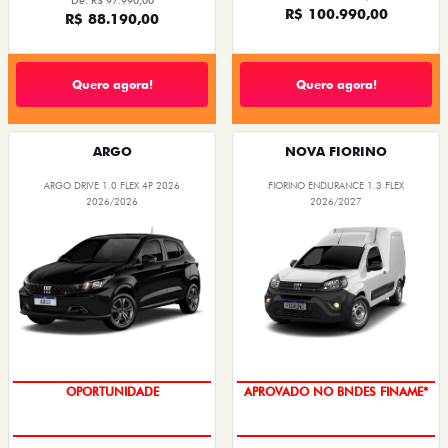
De: R$ 97.990,00
R$ 100.990,00
R$ 88.190,00
Quero agora!
Quero agora!
ARGO
NOVA FIORINO
ARGO DRIVE 1.0 FLEX 4P 2026
FIORINO ENDURANCE 1.3 FLEX
2026/2026
2026/2027
OPORTUNIDADE
APROVADO NO BNDES FINAME*