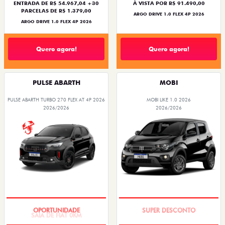
ENTRADA DE R$ 54.967,04 +30
À VISTA POR R$ 91.490,00
PARCELAS DE R$ 1.379,00
ARGO DRIVE 1.0 FLEX 4P 2026
ARGO DRIVE 1.0 FLEX 4P 2026
Quero agora!
Quero agora!
PULSE ABARTH
MOBI
PULSE ABARTH TURBO 270 FLEX AT 4P 2026
MOBI LIKE 1.0 2026
2026/2026
2026/2026
SAIA DE FIAT 0KM
TAXA ZERO