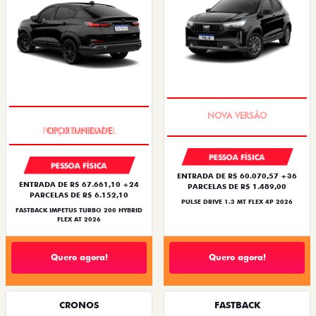
PREÇO IMPERDÍVEL
PREÇO IMPERDÍVEL
PESSOA FÍSICA
PESSOA FÍSICA
ENTRADA DE R$ 60.070,57 +36
ENTRADA DE R$ 67.661,10 +24
PARCELAS DE R$ 1.489,00
PARCELAS DE R$ 6.152,10
PULSE DRIVE 1.3 MT FLEX 4P 2026
FASTBACK IMPETUS TURBO 200 HYBRID
FLEX AT 2026
Quero agora!
Quero agora!
CRONOS
FASTBACK