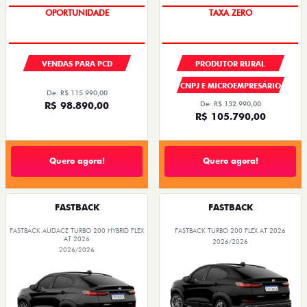
OPORTUNIDADE
TAXA ZERO
VENDAS PARA PCD
PRODUTOR RURAL
CNPJ E MICROEMPRESÁRIO
De: R$ 115.990,00
R$ 98.890,00
De: R$ 132.990,00
R$ 105.790,00
Quero agora!
Quero agora!
FASTBACK
FASTBACK
FASTBACK AUDACE TURBO 200 HYBRID FLEX
FASTBACK TURBO 200 FLEX AT 2026
AT 2026
2026/2026
2026/2026