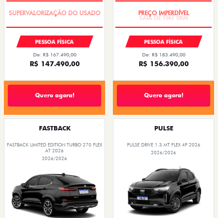
COM USADO NA TROCA
SAIA DE FIAT 0KM
PESSOA FÍSICA
PESSOA FÍSICA
De: R$ 167.490,00
De: R$ 183.490,00
R$ 147.490,00
R$ 156.390,00
Quero agora!
Quero agora!
FASTBACK
PULSE
FASTBACK LIMITED EDITION TURBO 270 FLEX
PULSE DRIVE 1.3 MT FLEX 4P 2026
AT 2026
2026/2026
2026/2026