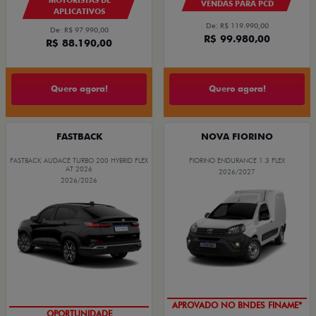
VENDAS PARA PCD
APLICATIVOS
De: R$ 119.990,00
De: R$ 97.990,00
R$ 99.980,00
R$ 88.190,00
Quero agora!
Quero agora!
FASTBACK
NOVA FIORINO
FASTBACK AUDACE TURBO 200 HYBRID FLEX
FIORINO ENDURANCE 1.3 FLEX
AT 2026
2026/2027
2026/2026
APROVADO NO BNDES FINAME*
OPORTUNIDADE