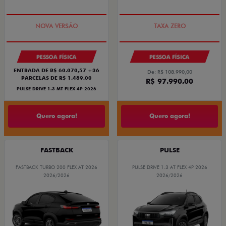
PREÇO IMPERDÍVEL
COM USADO NA TROCA
PESSOA FÍSICA
PESSOA FÍSICA
ENTRADA DE R$ 60.070,57 +36
De: R$ 108.990,00
PARCELAS DE R$ 1.489,00
R$ 97.990,00
PULSE DRIVE 1.3 MT FLEX 4P 2026
Quero agora!
Quero agora!
FASTBACK
PULSE
FASTBACK TURBO 200 FLEX AT 2026
PULSE DRIVE 1.3 AT FLEX 4P 2026
2026/2026
2026/2026