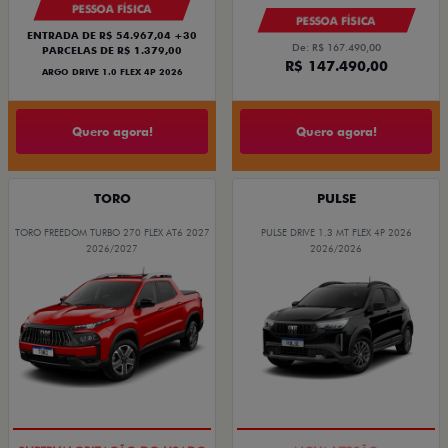
PESSOA FÍSICA
PESSOA FÍSICA
ENTRADA DE R$ 54.967,04 +30
De: R$ 167.490,00
PARCELAS DE R$ 1.379,00
R$ 147.490,00
ARGO DRIVE 1.0 FLEX 4P 2026
Quero agora!
Quero agora!
TORO
PULSE
TORO FREEDOM TURBO 270 FLEX AT6 2027
PULSE DRIVE 1.3 MT FLEX 4P 2026
2026/2027
2026/2026
OPORTUNIDADE
PREÇO IMPERDÍVEL