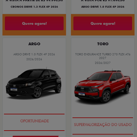
À VISTA A PARTIR DE R$ 99.990,00
À VISTA POR R$ 91.490,00
CRONOS DRIVE 1.3 FLEX 4P 2026
ARGO DRIVE 1.0 FLEX 4P 2026
Quero agora!
Quero agora!
ARGO
TORO
ARGO DRIVE 1.0 FLEX 4P 2026
TORO ENDURANCE TURBO 270 FLEX AT6
2027
2026/2026
2026/2027
BÔNUS DE 6 MIL REAIS
COM USADO NA TROCA