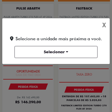
PULSE ABARTH
FASTBACK
PULSE ABARTH TURBO 270 FLEX AT 4P 2026
FASTBACK LIMITED EDITION TURBO 270 FLEX
AT 2026
2026/2026
X
2026/2026
Selecione a unidade mais próxima a você.
Selecionar
SAIA DE FIAT 0KM
PREÇO IMPERDÍVEL
PESSOA FÍSICA
PESSOA FÍSICA
ENTRADA DE R$ 107.443,00 +18
De: R$ 162.490,00
PARCELAS DE R$ 2.820,83
R$ 146.290,00
FASTBACK LIMITED EDITION TURBO 270
FLEX AT 2026