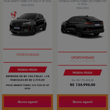
PULSE ABARTH TURBO 270 FLEX AT 4P 2026
FASTBACK IMPETUS TURBO 200 HYBRID FLEX
AT 2026
2026/2026
2026/2026
TAXA ZERO
PREÇO IMPERDÍVEL
PESSOA FÍSICA
PESSOA FÍSICA
ENTRADA DE R$ 104.728,61 +18
PARCELAS DE R$ 2.759,00
De: R$ 173.490,00
R$ 134.990,00
PULSE ABARTH TURBO 270 FLEX AT 4P
2026
Quero agora!
Quero agora!