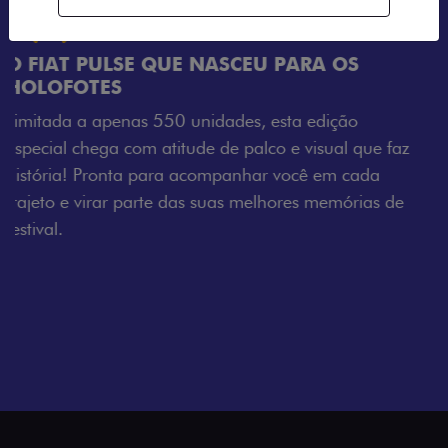
e faz
a
s de