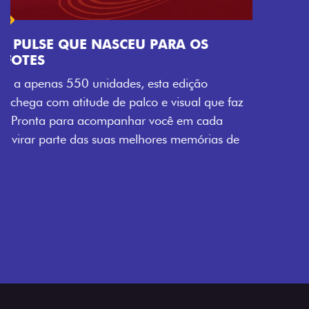
Próximo
Previous
Next
Tecnologia que acompanha o seu ritmo
VISUAL COM ENERGIA LOLLABR
Se liga no que compõe a identidade exclusiva do
festival: série numerada, adesivo lateral LollaBR e a
soleira temática que reforçam a exclusividade,
enquanto os detalhes escurecidos, o teto bicolor e as
rodas de liga-leve aro 16” em preto brilhante
completam o visual com ainda mais estilo.