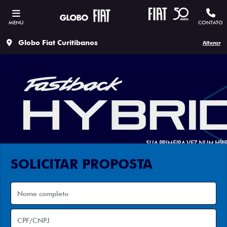
MENU
CONTATO
Globo Fiat Curitibanos
Alterar
SOLICITAR PROPOSTA