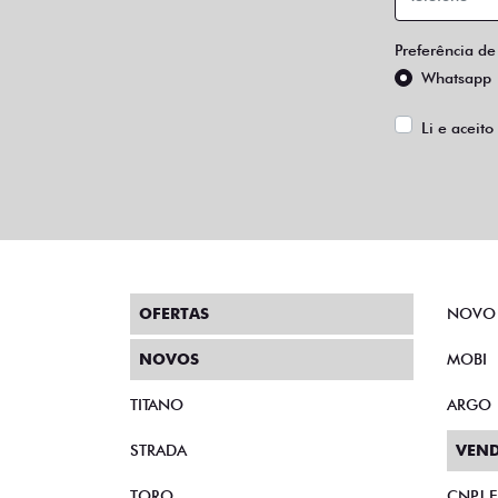
Preferência de
Whatsapp
Li e aceito
OFERTAS
NOVO
NOVOS
MOBI
TITANO
ARGO
STRADA
VEND
TORO
CNPJ 