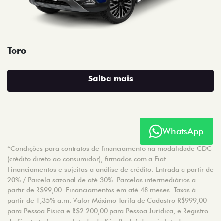
Toro
Saiba mais
WhatsApp
*Condições para contratos de financiamento na modalidade CDC
(crédito direto ao consumidor), firmados com a Fiat
Financiamentos e sujeitas a análise de crédito. Entrada a partir de
20% / Parcela sazonal de até 30%. Parcelas intermediários a
partir de R$99,00. Financiamentos em até 48 meses. Taxas à
partir de 1,35% a.m. Valor Máximo Tarifa de Cadastro R$999,00
para Pessoa Física e R$2.200,00 para Pessoa Jurídica, e Registro
de Contrato ( para o Estado de São Paulo) demais Estados