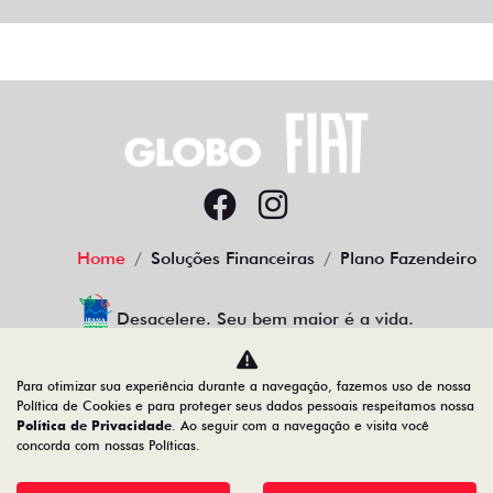
Home
Soluções Financeiras
Plano Fazendeiro
Desacelere. Seu bem maior é a vida.
Para otimizar sua experiência durante a navegação, fazemos uso de nossa
Política de Cookies e para proteger seus dados pessoais respeitamos nossa
GLOBO PLANALTO COM. DE VEICULOS LTDA
Política de Privacidade
. Ao seguir com a navegação e visita você
concorda com nossas Políticas.
19.517.196/0001-14