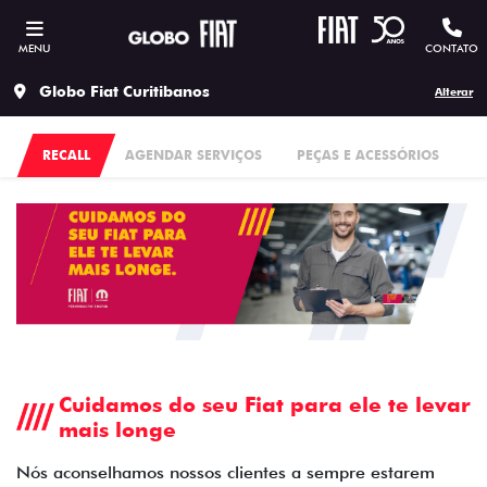
MENU
CONTATO
Globo Fiat Curitibanos
Alterar
RECALL
AGENDAR SERVIÇOS
PEÇAS E ACESSÓRIOS
Cuidamos do seu Fiat para ele te levar
mais longe
Nós aconselhamos nossos clientes a sempre estarem