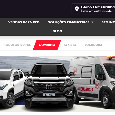
Globo Fiat Curitib
Estou em outra cidade
VENDAS PARA PCD
SOLUÇÕES FINANCEIRAS
SEMIN
BLOG
PRODUTOR RURAL
GOVERNO
TAXISTA
LOCADORA