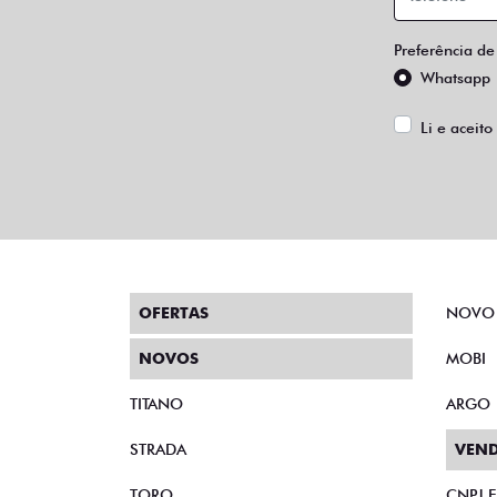
Preferência de
Whatsapp
Li e aceito
OFERTAS
NOVO
NOVOS
MOBI
TITANO
ARGO
STRADA
VEND
TORO
CNPJ 