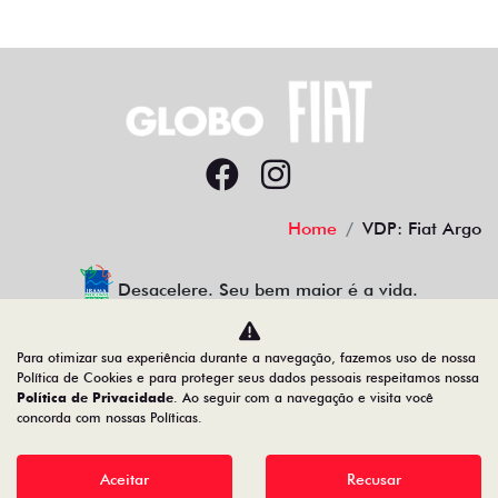
Home
VDP: Fiat Argo
Desacelere. Seu bem maior é a vida.
Para otimizar sua experiência durante a navegação, fazemos uso de nossa
Política de Cookies e para proteger seus dados pessoais respeitamos nossa
GLOBO PLANALTO COM. DE VEICULOS LTDA
Política de Privacidade
. Ao seguir com a navegação e visita você
concorda com nossas Políticas.
19.517.196/0001-14
Aceitar
Recusar
Desenvolvido pela DEALERSPACE ® Direitos Reservados.