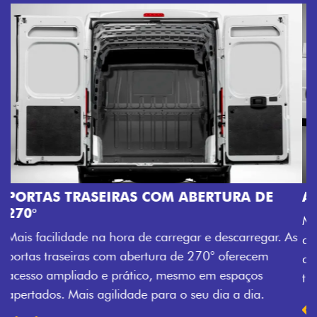
E
AMPLA ABERTURA DA PORTA LATERAL
Mais versatilidade para o seu carregamento. A amp
ar. As
abertura da porta lateral do Novo Ducato facilita o
acesso à carga, otimizando tempo e tornando o
trabalho mais eficiente, onde quer que você esteja.
Previous
Next