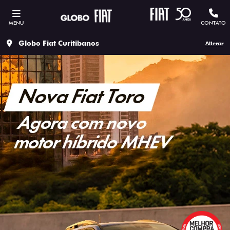
MENU
CONTATO
Globo Fiat Curitibanos
Alterar