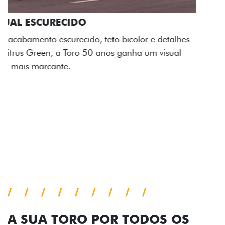
ADESIVOS ESTILIZADOS
Os adesivos aplicados no capô e nas laterais
reforçam a identidade única dessa edição para lá de
comemorativa.
Próximo
Previous
Next
Tecnologia de série
A SUA TORO POR TODOS OS
ÂNGULOS