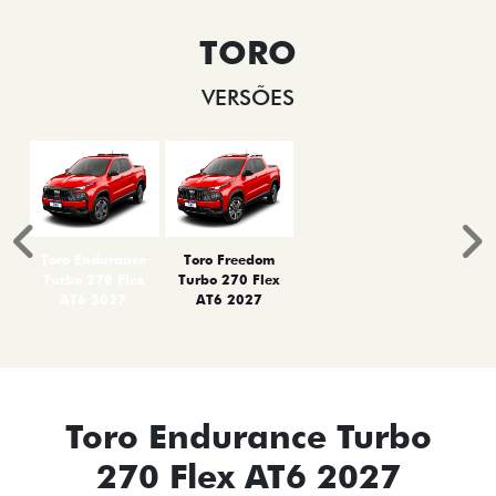
TORO
VERSÕES
Anterior
P
Toro Endurance
Toro Freedom
Turbo 270 Flex
Turbo 270 Flex
AT6 2027
AT6 2027
Toro Endurance Turbo
270 Flex AT6 2027