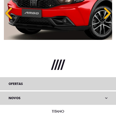
Anterior
Próx
OFERTAS
NOVOS
TITANO