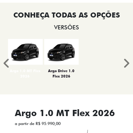
VERSÕES
Anterior
P
Argo 1.0 MT Flex
Argo Drive 1.0
2026
Flex 2026
Argo 1.0 MT Flex 2026
a partir de R$ 95.990,00