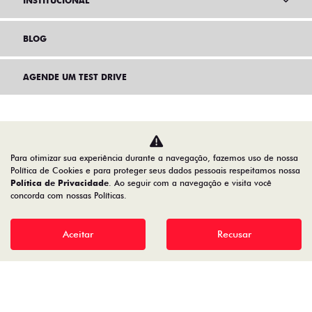
INSTITUCIONAL
BLOG
AGENDE UM TEST DRIVE
Para otimizar sua experiência durante a navegação, fazemos uso de nossa
Política de Cookies e para proteger seus dados pessoais respeitamos nossa
Política de Privacidade
. Ao seguir com a navegação e visita você
concorda com nossas Políticas.
Aceitar
Recusar
Home
VDP: fiat pulse
Desacelere. Seu bem maior é a vida.