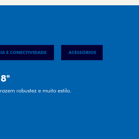
IA E CONECTIVIDADE
ACESSÓRIOS
IPVA
LED
almente em LED garante melhor
ilidade e mais economia para você.