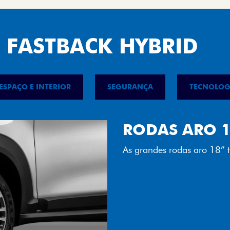
 FASTBACK HYBRID
ESPAÇO E INTERIOR
SEGURANÇA
TECNOLOG
FAROL FULL 
Tecnologia dos faróis tot
luminosidade, maior durab