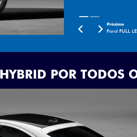
Próximo
Previous
Next
Rodas aro 18
 HYBRID POR TODOS 