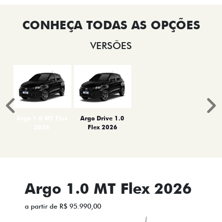
VERSÕES
Anterior
P
Argo 1.0 MT Flex
Argo Drive 1.0
2026
Flex 2026
Argo 1.0 MT Flex 2026
a partir de R$ 95.990,00