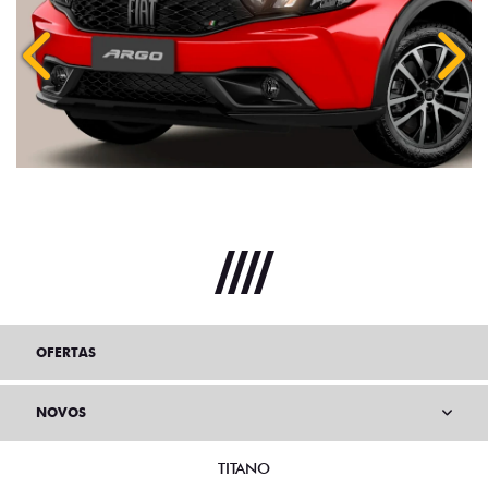
Anterior
Próx
OFERTAS
NOVOS
TITANO