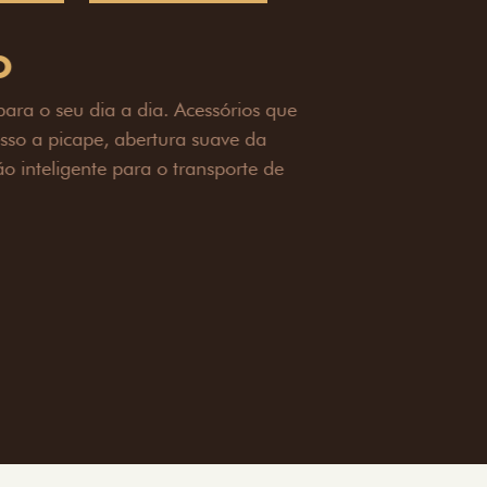
OAD
ualquer desafio. O Pack off-road combina
é 3,5 toneladas, alargadores de para-
ecendo mais capacidade de reboque,
oceria e um visual ainda mais imponente
rreno com confiança.
ia