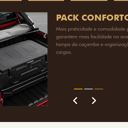
PACK OFF-R
Prepare sua picape para q
engate de reboque para at
lamas e overbumper, ofer
proteção extra para a carr
para enfrentar qualquer te
Próximo
Previous
Next
Pack tecnolog