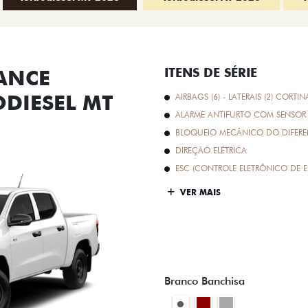
ANCE
ITENS DE SÉRIE
ODIESEL MT
AIRBAGS (6) - LATERAIS (2) CORTIN
ALARME ANTIFURTO COM SENSOR 
BLOQUEIO MECÂNICO DO DIFEREN
DIREÇÃO ELÉTRICA
ESC (CONTROLE ELETRÔNICO DE E
VER MAIS
Branco Banchisa