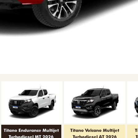
Titano Endurance Multijet
Titano Volcano Multijet
T
Turbodiesel MT 2026
Turbodiesel AT 2026
T