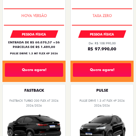
PREÇO IMPERDÍVEL
COM USADO NA TROCA
PESSOA FÍSICA
PESSOA FÍSICA
ENTRADA DE R$ 60.070,57 +36
De: R$ 108.990,00
PARCELAS DE R$ 1.489,00
R$ 97.990,00
PULSE DRIVE 1.3 MT FLEX 4P 2026
Quero agora!
Quero agora!
FASTBACK
PULSE
FASTBACK TURBO 200 FLEX AT 2026
PULSE DRIVE 1.3 AT FLEX 4P 2026
2026/2026
2026/2026