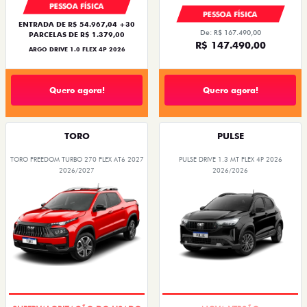
PESSOA FÍSICA
PESSOA FÍSICA
ENTRADA DE R$ 54.967,04 +30
De: R$ 167.490,00
PARCELAS DE R$ 1.379,00
R$ 147.490,00
ARGO DRIVE 1.0 FLEX 4P 2026
Quero agora!
Quero agora!
TORO
PULSE
TORO FREEDOM TURBO 270 FLEX AT6 2027
PULSE DRIVE 1.3 MT FLEX 4P 2026
2026/2027
2026/2026
OPORTUNIDADE
PREÇO IMPERDÍVEL