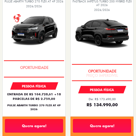
PULSE ABARTH TURBO 270 FLEX AT 4P 2026
FASTBACK IMPETUS TURBO 200 HYBRID FLEX
AT 2026
2026/2026
2026/2026
TAXA ZERO
PREÇO IMPERDÍVEL
PESSOA FÍSICA
PESSOA FÍSICA
ENTRADA DE R$ 104.728,61 +18
PARCELAS DE R$ 2.759,00
De: R$ 173.490,00
R$ 134.990,00
PULSE ABARTH TURBO 270 FLEX AT 4P
2026
Quero agora!
Quero agora!