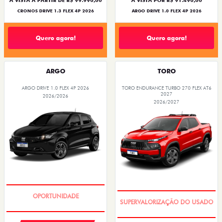
À VISTA A PARTIR DE R$ 99.990,00
À VISTA POR R$ 91.490,00
CRONOS DRIVE 1.3 FLEX 4P 2026
ARGO DRIVE 1.0 FLEX 4P 2026
Quero agora!
Quero agora!
ARGO
TORO
ARGO DRIVE 1.0 FLEX 4P 2026
TORO ENDURANCE TURBO 270 FLEX AT6
2027
2026/2026
2026/2027
BÔNUS DE 6 MIL REAIS
COM USADO NA TROCA