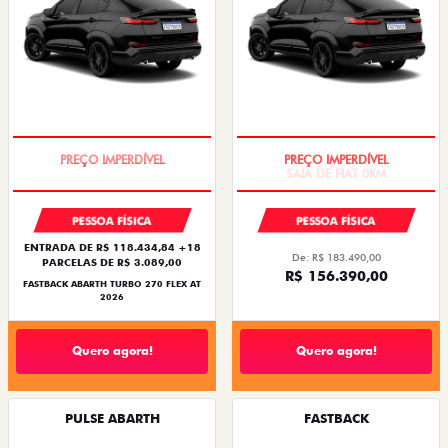
TAXA ZERO
SAIA DE FIAT 0KM
PESSOA FÍSICA
PESSOA FÍSICA
ENTRADA DE R$ 118.434,84 +18
De: R$ 183.490,00
PARCELAS DE R$ 3.089,00
R$ 156.390,00
FASTBACK ABARTH TURBO 270 FLEX AT
2026
Quero agora!
Quero agora!
PULSE ABARTH
FASTBACK