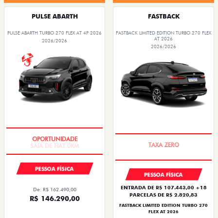
PULSE ABARTH
FASTBACK
PULSE ABARTH TURBO 270 FLEX AT 4P 2026
FASTBACK LIMITED EDITION TURBO 270 FLEX
AT 2026
2026/2026
2026/2026
SAIA DE FIAT 0KM
PREÇO IMPERDÍVEL
PESSOA FÍSICA
PESSOA FÍSICA
ENTRADA DE R$ 107.443,00 +18
De: R$ 162.490,00
PARCELAS DE R$ 2.820,83
R$ 146.290,00
FASTBACK LIMITED EDITION TURBO 270
FLEX AT 2026