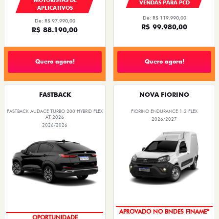
VENDAS PARA PCD
APLICATIVOS
De: R$ 119.990,00
De: R$ 97.990,00
R$ 99.980,00
R$ 88.190,00
Quero agora!
Quero agora!
FASTBACK
NOVA FIORINO
FASTBACK AUDACE TURBO 200 HYBRID FLEX
FIORINO ENDURANCE 1.3 FLEX
AT 2026
2026/2027
2026/2026
APROVADO NO BNDES FINAME*
OPORTUNIDADE