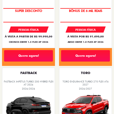
SUPER DESCONTO
BÔNUS DE 6 MIL REAIS
PESSOA FÍSICA
PESSOA FÍSICA
À VISTA A PARTIR DE R$ 99.990,00
À VISTA POR R$ 91.490,00
CRONOS DRIVE 1.3 FLEX 4P 2026
ARGO DRIVE 1.0 FLEX 4P 2026
Quero agora!
Quero agora!
FASTBACK
TORO
FASTBACK IMPETUS TURBO 200 HYBRID FLEX
TORO ENDURANCE TURBO 270 FLEX AT6
AT 2026
2027
2026/2026
2026/2027