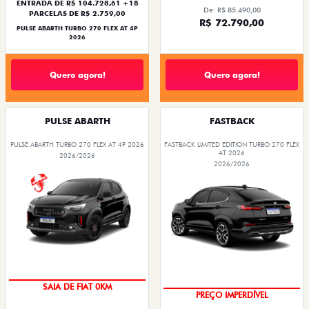
ENTRADA DE R$ 104.728,61 +18
De: R$ 85.490,00
PARCELAS DE R$ 2.759,00
R$ 72.790,00
PULSE ABARTH TURBO 270 FLEX AT 4P
2026
Quero agora!
Quero agora!
PULSE ABARTH
FASTBACK
PULSE ABARTH TURBO 270 FLEX AT 4P 2026
FASTBACK LIMITED EDITION TURBO 270 FLEX
AT 2026
2026/2026
2026/2026
SAIA DE FIAT 0KM
PREÇO IMPERDÍVEL