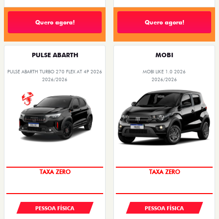
Quero agora!
Quero agora!
PULSE ABARTH
MOBI
PULSE ABARTH TURBO 270 FLEX AT 4P 2026
MOBI LIKE 1.0 2026
2026/2026
2026/2026
TAXA ZERO
TAXA ZERO
PESSOA FÍSICA
PESSOA FÍSICA