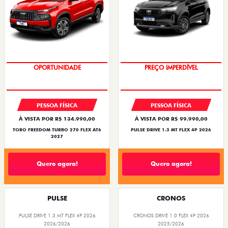
OPORTUNIDADE
PREÇO IMPERDÍVEL
PESSOA FÍSICA
PESSOA FÍSICA
À VISTA POR R$ 134.990,00
À VISTA POR R$ 99.990,00
TORO FREEDOM TURBO 270 FLEX AT6
PULSE DRIVE 1.3 MT FLEX 4P 2026
2027
Quero agora!
Quero agora!
PULSE
CRONOS
PULSE DRIVE 1.3 MT FLEX 4P 2026
CRONOS DRIVE 1.0 FLEX 4P 2026
2026/2026
2025/2026