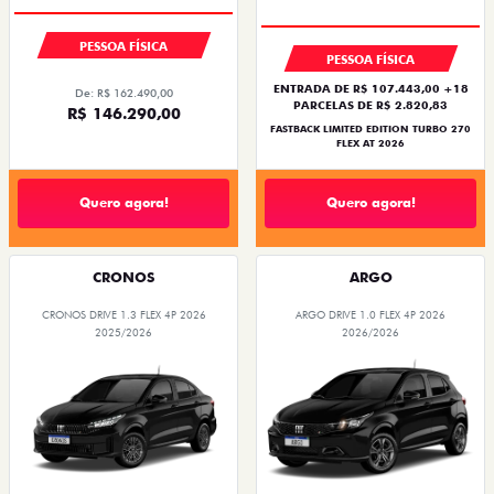
PESSOA FÍSICA
PESSOA FÍSICA
ENTRADA DE R$ 107.443,00 +18
De: R$ 162.490,00
PARCELAS DE R$ 2.820,83
R$ 146.290,00
FASTBACK LIMITED EDITION TURBO 270
FLEX AT 2026
Quero agora!
Quero agora!
CRONOS
ARGO
CRONOS DRIVE 1.3 FLEX 4P 2026
ARGO DRIVE 1.0 FLEX 4P 2026
2025/2026
2026/2026