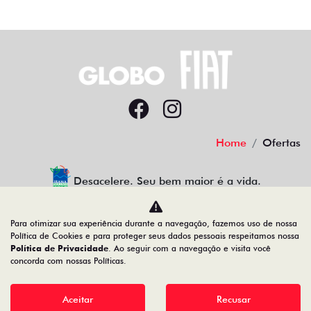
Home
Ofertas
Desacelere. Seu bem maior é a vida.
Para otimizar sua experiência durante a navegação, fazemos uso de nossa
Política de Cookies e para proteger seus dados pessoais respeitamos nossa
GLOBO PLANALTO COM. DE VEICULOS LTDA
Política de Privacidade
. Ao seguir com a navegação e visita você
concorda com nossas Políticas.
19.517.196/0001-14
Aceitar
Recusar
Desenvolvido pela DEALERSPACE ® Direitos Reservados.