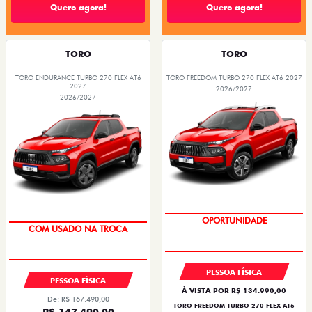
Quero agora!
Quero agora!
TORO
TORO
TORO ENDURANCE TURBO 270 FLEX AT6
TORO FREEDOM TURBO 270 FLEX AT6 2027
2027
2026/2027
2026/2027
OPORTUNIDADE
OPORTUNIDADE
COM USADO NA TROCA
SUPERVALORIZAÇÃO DO USADO
PESSOA FÍSICA
PESSOA FÍSICA
À VISTA POR R$ 134.990,00
De: R$ 167.490,00
TORO FREEDOM TURBO 270 FLEX AT6
R$ 147.490,00