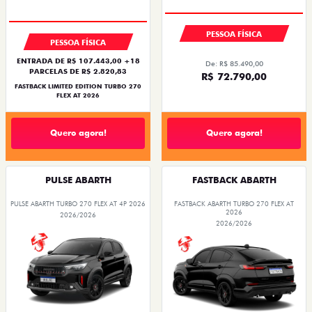
PESSOA FÍSICA
PESSOA FÍSICA
ENTRADA DE R$ 107.443,00 +18
De: R$ 85.490,00
PARCELAS DE R$ 2.820,83
R$ 72.790,00
FASTBACK LIMITED EDITION TURBO 270
FLEX AT 2026
Quero agora!
Quero agora!
PULSE ABARTH
FASTBACK ABARTH
PULSE ABARTH TURBO 270 FLEX AT 4P 2026
FASTBACK ABARTH TURBO 270 FLEX AT
2026
2026/2026
2026/2026