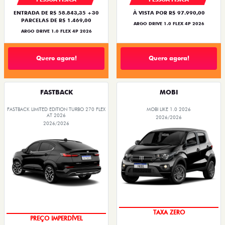
ENTRADA DE R$ 58.843,35 +30
À VISTA POR R$ 97.990,00
PARCELAS DE R$ 1.469,00
ARGO DRIVE 1.0 FLEX 4P 2026
ARGO DRIVE 1.0 FLEX 4P 2026
Quero agora!
Quero agora!
FASTBACK
MOBI
FASTBACK LIMITED EDITION TURBO 270 FLEX
MOBI LIKE 1.0 2026
AT 2026
2026/2026
2026/2026
PREÇO IMPERDÍVEL
COM USADO NA TROCA
TAXA ZERO
PREÇO IMPERDÍVEL