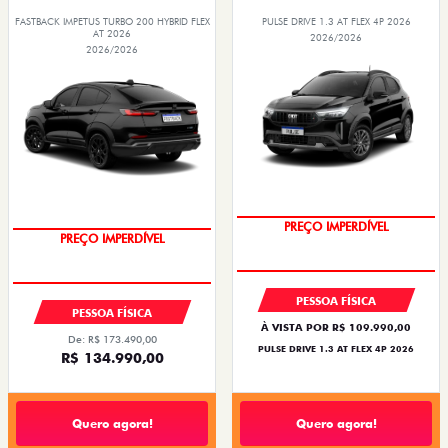
FASTBACK IMPETUS TURBO 200 HYBRID FLEX
PULSE DRIVE 1.3 AT FLEX 4P 2026
AT 2026
2026/2026
2026/2026
O SUV AUTOMÁTICO MAIS
BARATO DO BRASIL
PREÇO IMPERDÍVEL
PREÇO IMPERDÍVEL
OPORTUNIDADE
PESSOA FÍSICA
PESSOA FÍSICA
À VISTA POR R$ 109.990,00
De: R$ 173.490,00
PULSE DRIVE 1.3 AT FLEX 4P 2026
R$ 134.990,00
Quero agora!
Quero agora!