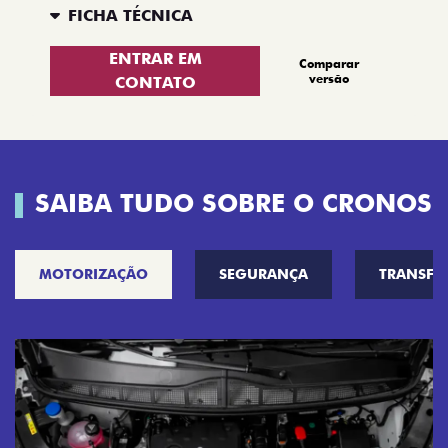
FICHA TÉCNICA
ENTRAR EM
Comparar
versão
CONTATO
SAIBA TUDO SOBRE O CRONOS
MOTORIZAÇÃO
SEGURANÇA
TRANSF