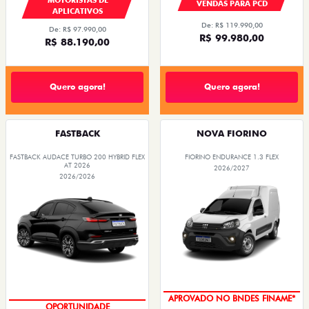
VENDAS PARA PCD
APLICATIVOS
De: R$ 119.990,00
De: R$ 97.990,00
R$ 99.980,00
R$ 88.190,00
Quero agora!
Quero agora!
FASTBACK
NOVA FIORINO
FASTBACK AUDACE TURBO 200 HYBRID FLEX
FIORINO ENDURANCE 1.3 FLEX
AT 2026
2026/2027
2026/2026
APROVADO NO BNDES FINAME*
OPORTUNIDADE