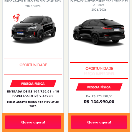
PULSE ABARTH TURBO 270 FLEX AT 4P 2026
FASTBACK IMPETUS TURBO 200 HYBRID FLEX
AT 2026
2026/2026
2026/2026
TAXA ZERO
PREÇO IMPERDÍVEL
PESSOA FÍSICA
PESSOA FÍSICA
ENTRADA DE R$ 104.728,61 +18
PARCELAS DE R$ 2.759,00
De: R$ 173.490,00
R$ 134.990,00
PULSE ABARTH TURBO 270 FLEX AT 4P
2026
Quero agora!
Quero agora!