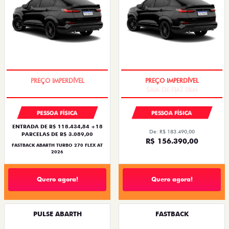
TAXA ZERO
SAIA DE FIAT 0KM
PESSOA FÍSICA
PESSOA FÍSICA
ENTRADA DE R$ 118.434,84 +18
De: R$ 183.490,00
PARCELAS DE R$ 3.089,00
R$ 156.390,00
FASTBACK ABARTH TURBO 270 FLEX AT
2026
Quero agora!
Quero agora!
PULSE ABARTH
FASTBACK