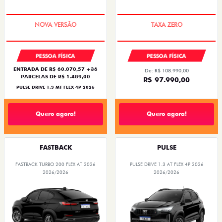
PREÇO IMPERDÍVEL
COM USADO NA TROCA
PESSOA FÍSICA
PESSOA FÍSICA
ENTRADA DE R$ 60.070,57 +36
De: R$ 108.990,00
PARCELAS DE R$ 1.489,00
R$ 97.990,00
PULSE DRIVE 1.3 MT FLEX 4P 2026
Quero agora!
Quero agora!
FASTBACK
PULSE
FASTBACK TURBO 200 FLEX AT 2026
PULSE DRIVE 1.3 AT FLEX 4P 2026
2026/2026
2026/2026