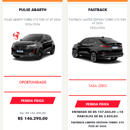
PULSE ABARTH
FASTBACK
PULSE ABARTH TURBO 270 FLEX AT 4P 2026
FASTBACK LIMITED EDITION TURBO 270 FLEX
AT 2026
2026/2026
2026/2026
SAIA DE FIAT 0KM
PREÇO IMPERDÍVEL
PESSOA FÍSICA
PESSOA FÍSICA
ENTRADA DE R$ 107.443,00 +18
De: R$ 162.490,00
PARCELAS DE R$ 2.820,83
R$ 146.290,00
FASTBACK LIMITED EDITION TURBO 270
FLEX AT 2026