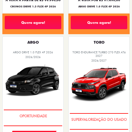
À VISTA A PARTIR DE R$ 99.990,00
À VISTA POR R$ 91.490,00
CRONOS DRIVE 1.3 FLEX 4P 2026
ARGO DRIVE 1.0 FLEX 4P 2026
Quero agora!
Quero agora!
ARGO
TORO
ARGO DRIVE 1.0 FLEX 4P 2026
TORO ENDURANCE TURBO 270 FLEX AT6
2027
2026/2026
2026/2027
BÔNUS DE 6 MIL REAIS
COM USADO NA TROCA