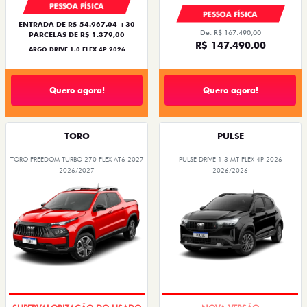
PESSOA FÍSICA
PESSOA FÍSICA
ENTRADA DE R$ 54.967,04 +30
De: R$ 167.490,00
PARCELAS DE R$ 1.379,00
R$ 147.490,00
ARGO DRIVE 1.0 FLEX 4P 2026
Quero agora!
Quero agora!
TORO
PULSE
TORO FREEDOM TURBO 270 FLEX AT6 2027
PULSE DRIVE 1.3 MT FLEX 4P 2026
2026/2027
2026/2026
OPORTUNIDADE
PREÇO IMPERDÍVEL