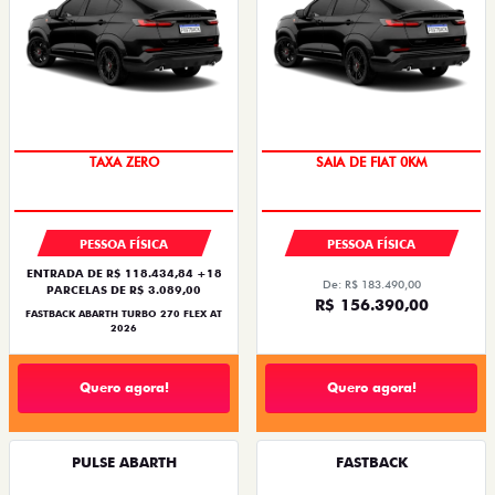
TAXA ZERO
SAIA DE FIAT 0KM
PESSOA FÍSICA
PESSOA FÍSICA
ENTRADA DE R$ 118.434,84 +18
De: R$ 183.490,00
PARCELAS DE R$ 3.089,00
R$ 156.390,00
FASTBACK ABARTH TURBO 270 FLEX AT
2026
Quero agora!
Quero agora!
PULSE ABARTH
FASTBACK