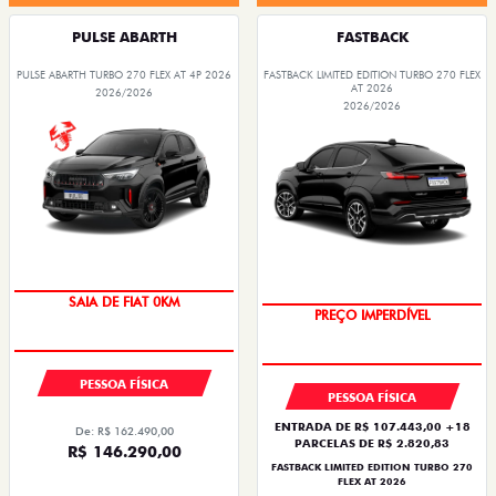
PULSE ABARTH
FASTBACK
PULSE ABARTH TURBO 270 FLEX AT 4P 2026
FASTBACK LIMITED EDITION TURBO 270 FLEX
AT 2026
2026/2026
2026/2026
SAIA DE FIAT 0KM
PREÇO IMPERDÍVEL
PESSOA FÍSICA
PESSOA FÍSICA
ENTRADA DE R$ 107.443,00 +18
De: R$ 162.490,00
PARCELAS DE R$ 2.820,83
R$ 146.290,00
FASTBACK LIMITED EDITION TURBO 270
FLEX AT 2026