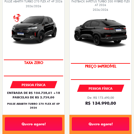
PULSE ABARTH TURBO 270 FLEX AT 4P 2026
FASTBACK IMPETUS TURBO 200 HYBRID FLEX
AT 2026
2026/2026
2026/2026
TAXA ZERO
PREÇO IMPERDÍVEL
PESSOA FÍSICA
PESSOA FÍSICA
ENTRADA DE R$ 104.728,61 +18
PARCELAS DE R$ 2.759,00
De: R$ 173.490,00
R$ 134.990,00
PULSE ABARTH TURBO 270 FLEX AT 4P
2026
Quero agora!
Quero agora!