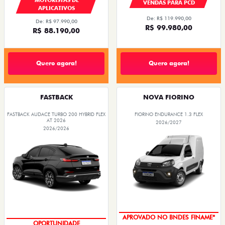
VENDAS PARA PCD
APLICATIVOS
De: R$ 119.990,00
De: R$ 97.990,00
R$ 99.980,00
R$ 88.190,00
Quero agora!
Quero agora!
FASTBACK
NOVA FIORINO
FASTBACK AUDACE TURBO 200 HYBRID FLEX
FIORINO ENDURANCE 1.3 FLEX
AT 2026
2026/2027
2026/2026
APROVADO NO BNDES FINAME*
OPORTUNIDADE