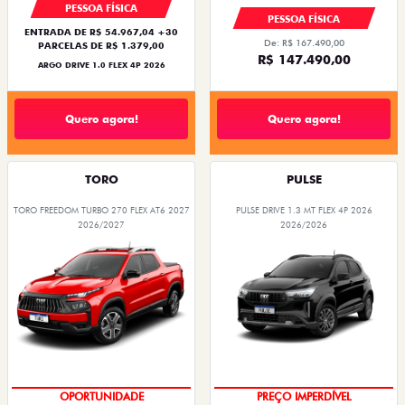
PESSOA FÍSICA
PESSOA FÍSICA
ENTRADA DE R$ 54.967,04 +30
De: R$ 167.490,00
PARCELAS DE R$ 1.379,00
R$ 147.490,00
ARGO DRIVE 1.0 FLEX 4P 2026
Quero agora!
Quero agora!
TORO
PULSE
TORO FREEDOM TURBO 270 FLEX AT6 2027
PULSE DRIVE 1.3 MT FLEX 4P 2026
2026/2027
2026/2026
OPORTUNIDADE
PREÇO IMPERDÍVEL