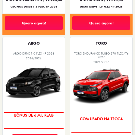
À VISTA A PARTIR DE R$ 99.990,00
À VISTA POR R$ 91.490,00
CRONOS DRIVE 1.3 FLEX 4P 2026
ARGO DRIVE 1.0 FLEX 4P 2026
Quero agora!
Quero agora!
ARGO
TORO
ARGO DRIVE 1.0 FLEX 4P 2026
TORO ENDURANCE TURBO 270 FLEX AT6
2027
2026/2026
2026/2027
BÔNUS DE 6 MIL REAIS
COM USADO NA TROCA