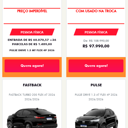
PREÇO IMPERDÍVEL
COM USADO NA TROCA
PESSOA FÍSICA
PESSOA FÍSICA
ENTRADA DE R$ 60.070,57 +36
De: R$ 108.990,00
PARCELAS DE R$ 1.489,00
R$ 97.990,00
PULSE DRIVE 1.3 MT FLEX 4P 2026
Quero agora!
Quero agora!
FASTBACK
PULSE
FASTBACK TURBO 200 FLEX AT 2026
PULSE DRIVE 1.3 AT FLEX 4P 2026
2026/2026
2026/2026