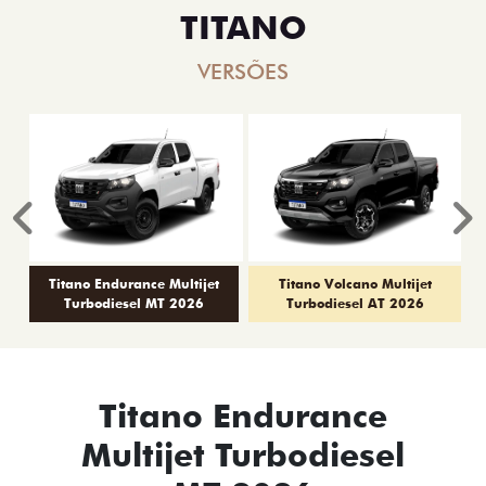
TITANO
VERSÕES
Anterior
P
Titano Endurance Multijet
Titano Volcano Multijet
Turbodiesel MT 2026
Turbodiesel AT 2026
Titano Endurance
Multijet Turbodiesel