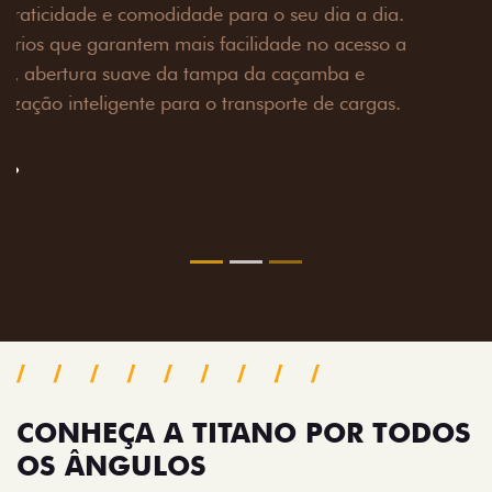
Prepare sua picape para qualquer desafio. O Pack
off-road combina engate de reboque para até 3,5
toneladas, alargadores de para-lamas e overbumper,
oferecendo mais capacidade de reboque, proteção
extra para a carroceria e um visual ainda mais
imponente para enfrentar qualquer terreno com
confiança.
Próximo
Previous
Next
Pack tecnologia
CONHEÇA A TITANO POR TODOS
OS ÂNGULOS