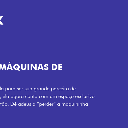
K
TELECOMANDO
a Fiorino pode abrir o veículo também à
ente pela fechadura. São detalhes como
 fluidez para o seu dia de trabalho.