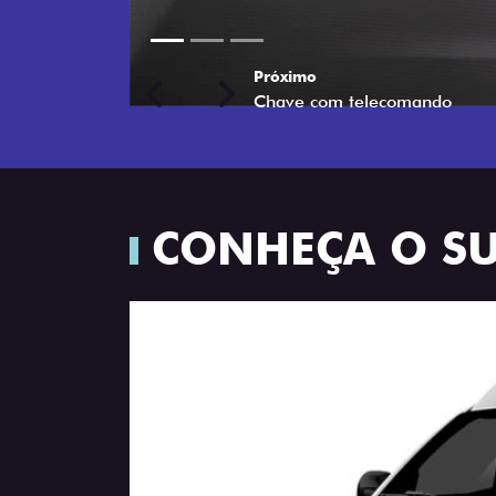
Próximo
Previous
Next
Porta-luvas com iluminação
CONHEÇA O S