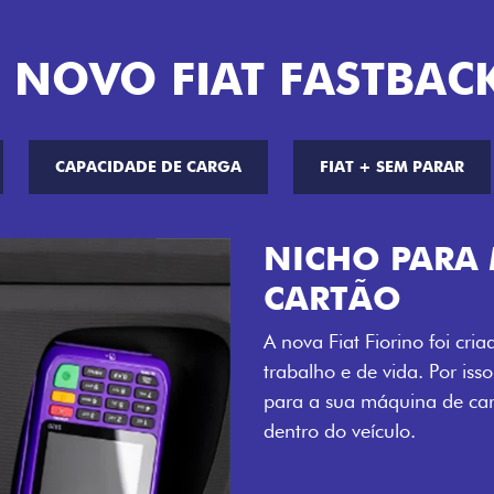
 NOVO FIAT FASTBAC
CAPACIDADE DE CARGA
FIAT + SEM PARAR
CHAVE COM 
Agora, a chave da sua nov
distância, e não mais som
esse que trazem ainda mais