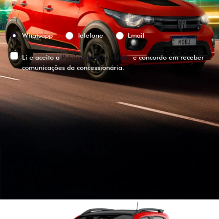
Preferência de contato:
Whatsapp
Telefone
Email
Li e aceito a
Política de Privacidade
e concordo em receber
comunicações da concessionária.
ENTRAR EM CONTATO
VISUALIZE O
VEÍCULO EM
360°