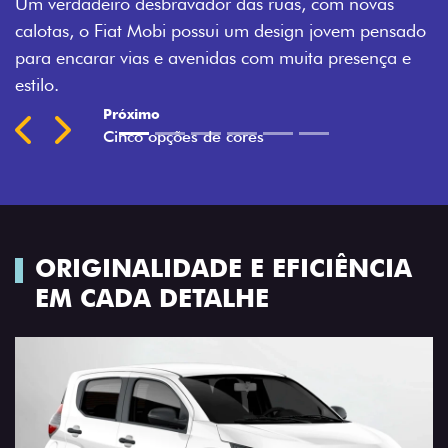
Montecarlo, Branco Banchisa, Prata Bari e Cinza
Silverstone.
Próximo
Previous
Next
Rodas de liga leve
ORIGINALIDADE E EFICIÊNCIA
EM CADA DETALHE
Anterior
Próx