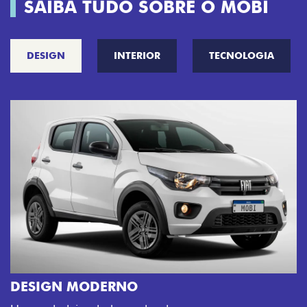
SAIBA TUDO SOBRE O MOBI
DESIGN
INTERIOR
TECNOLOGIA
CINCO OPÇÕES DE CORES
O Fiat Mobi tem sempre uma opção de cor que é a
sua cara. Escolha entre o Preto Vulcano, Vermelho