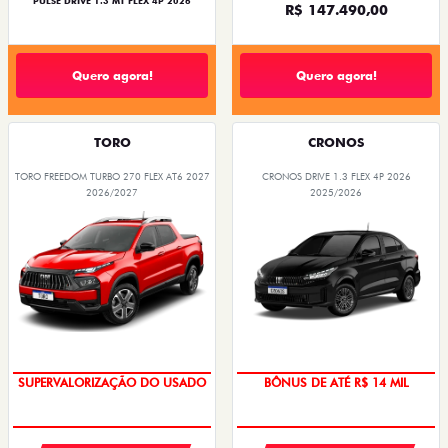
PULSE DRIVE 1.3 MT FLEX 4P 2026
R$ 147.490,00
Quero agora!
Quero agora!
TORO
CRONOS
TORO FREEDOM TURBO 270 FLEX AT6 2027
CRONOS DRIVE 1.3 FLEX 4P 2026
2026/2027
2025/2026
SUPERVALORIZAÇÃO DO USADO
OPORTUNIDADE
SUPERVALORIZAÇÃO DO USADO
BÔNUS DE ATÉ R$ 14 MIL