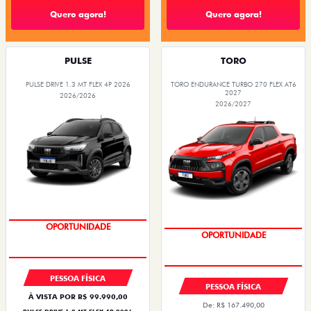
Quero agora!
Quero agora!
PULSE
TORO
PULSE DRIVE 1.3 MT FLEX 4P 2026
TORO ENDURANCE TURBO 270 FLEX AT6
2027
2026/2026
2026/2027
NOVA VERSÃO
SUPERVALORIZAÇÃO DO USADO
OPORTUNIDADE
OPORTUNIDADE
PESSOA FÍSICA
PESSOA FÍSICA
À VISTA POR R$ 99.990,00
De: R$ 167.490,00