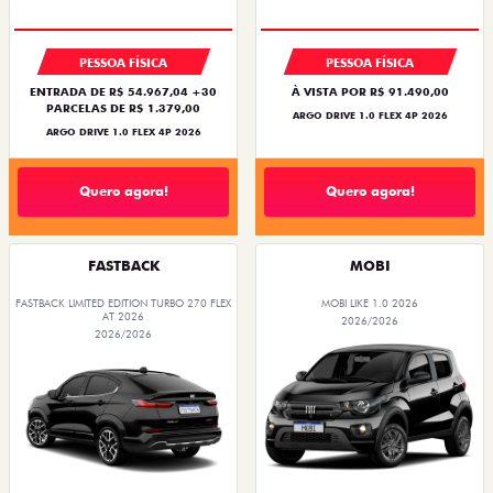
TAXA ZERO
TAXA ZERO
PESSOA FÍSICA
PESSOA FÍSICA
ENTRADA DE R$ 54.967,04 +30
À VISTA POR R$ 91.490,00
PARCELAS DE R$ 1.379,00
ARGO DRIVE 1.0 FLEX 4P 2026
ARGO DRIVE 1.0 FLEX 4P 2026
Quero agora!
Quero agora!
FASTBACK
MOBI
FASTBACK LIMITED EDITION TURBO 270 FLEX
MOBI LIKE 1.0 2026
AT 2026
2026/2026
2026/2026