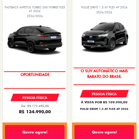
FASTBACK IMPETUS TURBO 200 HYBRID FLEX
PULSE DRIVE 1.3 AT FLEX 4P 2026
AT 2026
2026/2026
2026/2026
OPORTUNIDADE
PREÇO IMPERDÍVEL
O SUV AUTOMÁTICO MAIS
BARATO DO BRASIL
PESSOA FÍSICA
PESSOA FÍSICA
À VISTA POR R$ 109.990,00
De: R$ 173.490,00
PULSE DRIVE 1.3 AT FLEX 4P 2026
R$ 134.990,00
Quero agora!
Quero agora!