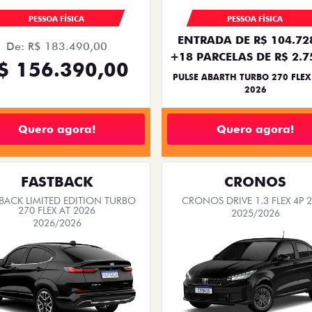
PESSOA FÍSICA
PESSOA FÍSICA
ENTRADA DE R$ 104.72
De: R$ 183.490,00
+18 PARCELAS DE R$ 2.7
$ 156.390,00
PULSE ABARTH TURBO 270 FLEX
2026
Quero agora!
Quero agora!
FASTBACK
CRONOS
BACK LIMITED EDITION TURBO
CRONOS DRIVE 1.3 FLEX 4P 
270 FLEX AT 2026
2025/2026
2026/2026