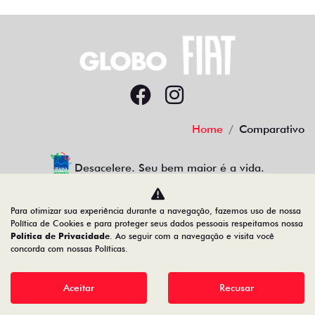
Home
Comparativo
Desacelere. Seu bem maior é a vida.
Para otimizar sua experiência durante a navegação, fazemos uso de nossa
Política de Cookies e para proteger seus dados pessoais respeitamos nossa
GLOBO PLANALTO COM. DE VEICULOS LTDA
Política de Privacidade
. Ao seguir com a navegação e visita você
concorda com nossas Políticas.
47.238.029/0001-70
Aceitar
Recusar
Desenvolvido pela DEALERSPACE ® Direitos Reservados.